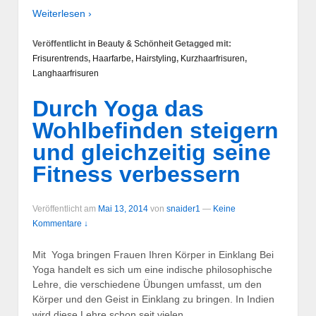
Weiterlesen ›
Veröffentlicht in
Beauty & Schönheit
Getagged mit:
Frisurentrends
,
Haarfarbe
,
Hairstyling
,
Kurzhaarfrisuren
,
Langhaarfrisuren
Durch Yoga das
Wohlbefinden steigern
und gleichzeitig seine
Fitness verbessern
Veröffentlicht am
Mai 13, 2014
von
snaider1
—
Keine
Kommentare ↓
Mit Yoga bringen Frauen Ihren Körper in Einklang Bei
Yoga handelt es sich um eine indische philosophische
Lehre, die verschiedene Übungen umfasst, um den
Körper und den Geist in Einklang zu bringen. In Indien
…
wird diese Lehre schon seit vielen