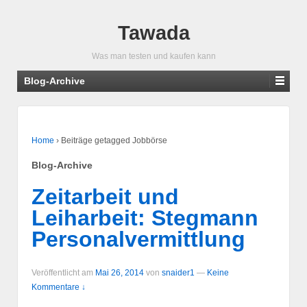
Tawada
Was man testen und kaufen kann
Blog-Archive
Home
›
Beiträge getagged Jobbörse
Blog-Archive
Zeitarbeit und
Leiharbeit: Stegmann
Personalvermittlung
Veröffentlicht am
Mai 26, 2014
von
snaider1
—
Keine
Kommentare ↓