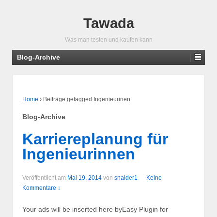
Tawada
Was man testen und kaufen kann
Blog-Archive
Home
›
Beiträge getagged Ingenieurinen
Blog-Archive
Karriereplanung für
Ingenieurinnen
Veröffentlicht am
Mai 19, 2014
von
snaider1
—
Keine
Kommentare ↓
Your ads will be inserted here byEasy Plugin for