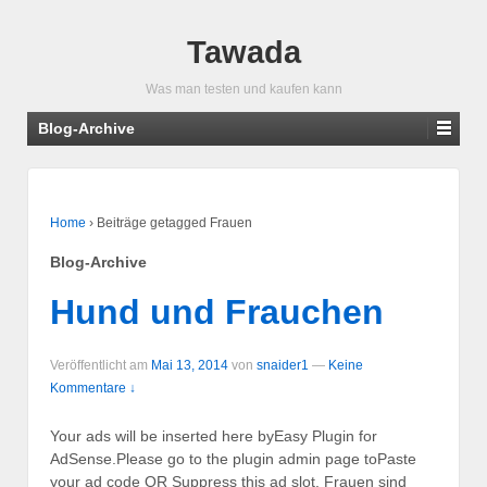
Tawada
Was man testen und kaufen kann
Blog-Archive
Home
›
Beiträge getagged Frauen
Blog-Archive
Hund und Frauchen
Veröffentlicht am
Mai 13, 2014
von
snaider1
—
Keine
Kommentare ↓
Your ads will be inserted here byEasy Plugin for
AdSense.Please go to the plugin admin page toPaste
your ad code OR Suppress this ad slot. Frauen sind