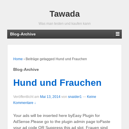
Tawada
Was man testen und kaufen kann
Blog-Archive
Home
›
Beiträge getagged Hund und Frauchen
Blog-Archive
Hund und Frauchen
Veröffentlicht am
Mai 13, 2014
von
snaider1
—
Keine
Kommentare ↓
Your ads will be inserted here byEasy Plugin for
AdSense.Please go to the plugin admin page toPaste
your ad code OR Suppress this ad slot. Frauen sind