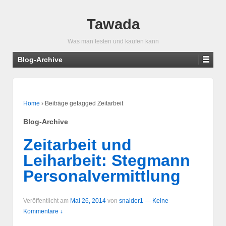
Tawada
Was man testen und kaufen kann
Blog-Archive
Home
›
Beiträge getagged Zeitarbeit
Blog-Archive
Zeitarbeit und
Leiharbeit: Stegmann
Personalvermittlung
Veröffentlicht am
Mai 26, 2014
von
snaider1
—
Keine
Kommentare ↓