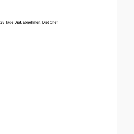
:
28 Tage Diät
,
abnehmen
,
Diet Chef