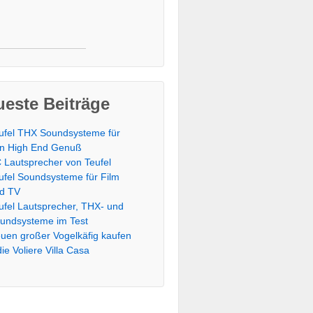
este Beiträge
ufel THX Soundsysteme für
n High End Genuß
 Lautsprecher von Teufel
ufel Soundsysteme für Film
d TV
ufel Lautsprecher, THX- und
undsysteme im Test
uen großer Vogelkäfig kaufen
die Voliere Villa Casa