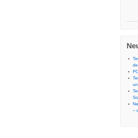
Neu
Te
de
PC
Te
un
Te
So
Ne
– 