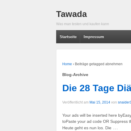
Tawada
Was man testen und kaufen kann
Startseite
Impressum
Home
›
Beiträge getagged abnehmen
Blog-Archive
Die 28 Tage Diä
Veröffentlicht am
Mai 15, 2014
von
snaider
Your ads will be inserted here byEas
toPaste your ad code OR Suppress th
…
Heute geht es nun los. Die