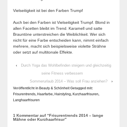
Vielseitigkeit ist bei den Farben Trumpf
Auch bei den Farben ist Vielseitigkeit Trumpf. Blond in
allen Facetten bleibt im Trend. Karamell und satte
Brauntöne unterstreichen die Weiblichkeit. Wer sich
nicht für eine Farbe entscheiden kann, nimmt einfach
mehrere, macht sich beispielsweise violette Strähne
oder setzt auf multitonale Effekte.
‹
Durch Yoga das Wohlbefinden steigern und gleichzeitig
seine Fitness verbessern
Sommerurlaub 2014 – Was soll Frau anziehen?
›
Veröffentlicht in
Beauty & Schönheit
Getagged mit:
Frisurentrends
,
Haarfarbe
,
Hairstyling
,
Kurzhaarfrisuren
,
Langhaarfrisuren
1 Kommentar auf “
Frisurentrends 2014 – lange
Mähne oder Kurzhaarfrisur
”