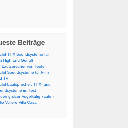
este Beiträge
ufel THX Soundsysteme für
n High End Genuß
 Lautsprecher von Teufel
ufel Soundsysteme für Film
d TV
ufel Lautsprecher, THX- und
undsysteme im Test
uen großer Vogelkäfig kaufen
die Voliere Villa Casa