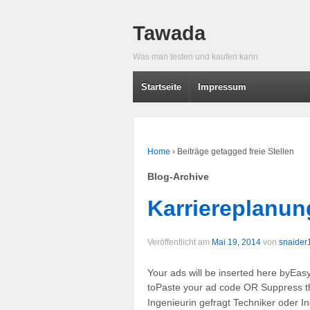
Tawada
Was man testen und kaufen kann
Startseite
Impressum
Home
›
Beiträge getagged freie Stellen
Blog-Archive
Karriereplanun
Veröffentlicht am
Mai 19, 2014
von
snaider
Your ads will be inserted here byEas
toPaste your ad code OR Suppress thi
Ingenieurin gefragt Techniker oder 