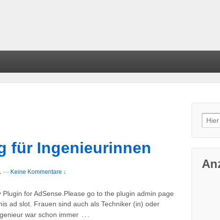
Such
g für Ingenieurinnen
An
1
—
Keine Kommentare ↓
y Plugin for AdSense.Please go to the plugin admin page
s ad slot. Frauen sind auch als Techniker (in) oder
…
Ingenieur war schon immer