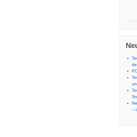
Neu
Te
de
PC
Te
un
Te
So
Ne
– 