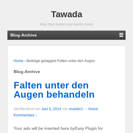
Tawada
Was man testen und kaufen kann
Blog-Archive
Home
›
Beiträge getagged Falten unter den Augen
Blog-Archive
Falten unter den
Augen behandeln
Veröffentlicht am
Juni 6, 2014
von
snaider1
—
Keine
Kommentare ↓
Your ads will be inserted here byEasy Plugin for