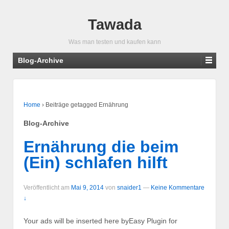
Tawada
Was man testen und kaufen kann
Blog-Archive
Home
›
Beiträge getagged Ernährung
Blog-Archive
Ernährung die beim
(Ein) schlafen hilft
Veröffentlicht am
Mai 9, 2014
von
snaider1
—
Keine Kommentare
↓
Your ads will be inserted here byEasy Plugin for