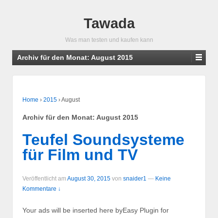
Tawada
Was man testen und kaufen kann
Archiv für den Monat:
August 2015
Home
›
2015
›
August
Archiv für den Monat:
August 2015
Teufel Soundsysteme
für Film und TV
Veröffentlicht am
August 30, 2015
von
snaider1
—
Keine
Kommentare ↓
Your ads will be inserted here byEasy Plugin for