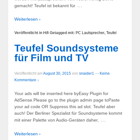
…
gemacht! Teufel ist bekannt für
Weiterlesen ›
Veröffentlicht in
Hifi
Getagged mit:
PC Lautsprecher
,
Teufel
Teufel Soundsysteme
für Film und TV
Veröffentlicht am
August 30, 2015
von
snaider1
—
Keine
Kommentare ↓
Your ads will be inserted here byEasy Plugin for
AdSense.Please go to the plugin admin page toPaste
your ad code OR Suppress this ad slot. Teufel aber
auch! Der Berliner Spezialist für Soundsysteme kommt
…
mit einer Palette von Audio-Geräten daher,
Weiterlesen ›