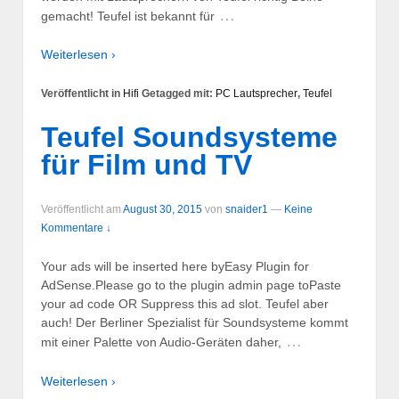
…
gemacht! Teufel ist bekannt für
Weiterlesen ›
Veröffentlicht in
Hifi
Getagged mit:
PC Lautsprecher
,
Teufel
Teufel Soundsysteme
für Film und TV
Veröffentlicht am
August 30, 2015
von
snaider1
—
Keine
Kommentare ↓
Your ads will be inserted here byEasy Plugin for
AdSense.Please go to the plugin admin page toPaste
your ad code OR Suppress this ad slot. Teufel aber
auch! Der Berliner Spezialist für Soundsysteme kommt
…
mit einer Palette von Audio-Geräten daher,
Weiterlesen ›