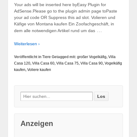
Your ads will be inserted here byEasy Plugin for
AdSense.Please go to the plugin admin page toPaste
your ad code OR Suppress this ad slot. Volieren und
Käfige von Montana kaufen Ein Zoofachgeschäft, in
…
dem alle notwendigen Artikel rund um das
Weiterlesen ›
Veröffentlicht in
Tiere
Getagged mit:
großer Vogelkäfig
,
Villa
Casa 120
,
Villa Casa 60
,
Villa Casa 75
,
Villa Casa 90
,
Vogelkäfig
kaufen
,
Voliere kaufen
Suche nach:
Anzeigen